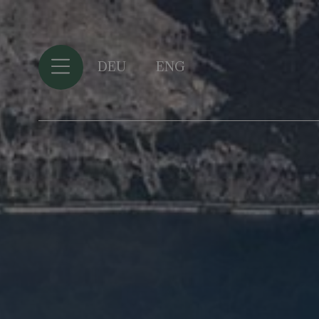
DEU
ENG