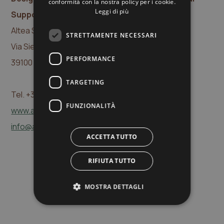
conformità con la nostra policy per i cookie.
Leggi di più
Support
Altea Software Srl
STRETTAMENTE NECESSARI
Via Siemens, 29
PERFORMANCE
39100 Bolzano
TARGETING
Tel. +39 0471 203334
FUNZIONALITÀ
www.altea.it
info@altea.it
ACCETTA TUTTO
RIFIUTA TUTTO
MOSTRA DETTAGLI