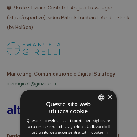
© Photo:
Tiziano Cristofoli, Angela Trawoeger
(attività sportive), video Patrick Lombardi, Adobe Stock
(by HeiSpa)
Marketing, Comunicazione e Digital Strategy
manugirelli@gmail.com
×
Questo sito web
utilizza cookie
ITALIAN
Questo sito web utilizza i cookie per migliorare
ENGLISH
la tua esperienza di navigazione. Utilizzando il
nostro sito web acconsenti a tutti i cookie in
GERMAN
Design, Realizzazione, Webserver & Technical