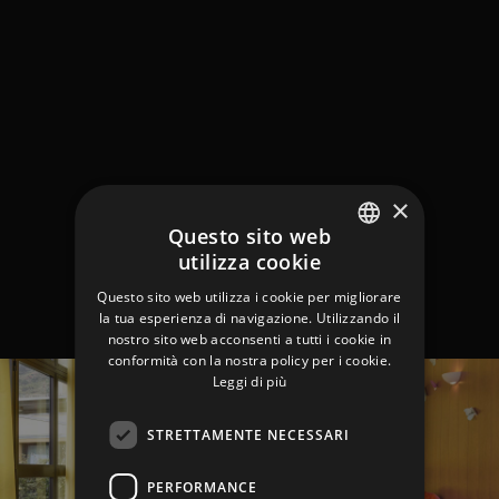
×
Questo sito web
utilizza cookie
ITALIAN
Questo sito web utilizza i cookie per migliorare
ENGLISH
la tua esperienza di navigazione. Utilizzando il
nostro sito web acconsenti a tutti i cookie in
GERMAN
conformità con la nostra policy per i cookie.
Leggi di più
STRETTAMENTE NECESSARI
PERFORMANCE