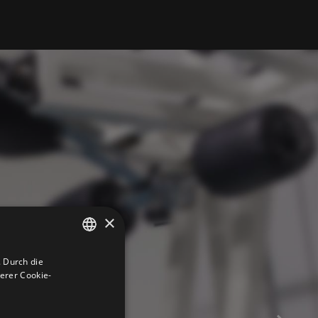
×
 Durch die
ITALIAN
erer Cookie-
ENGLISH
GERMAN