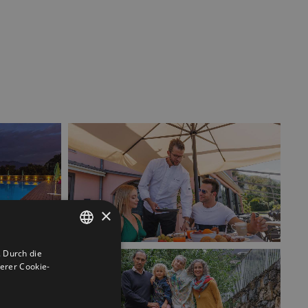
×
 Durch die
ITALIAN
erer Cookie-
ENGLISH
GERMAN