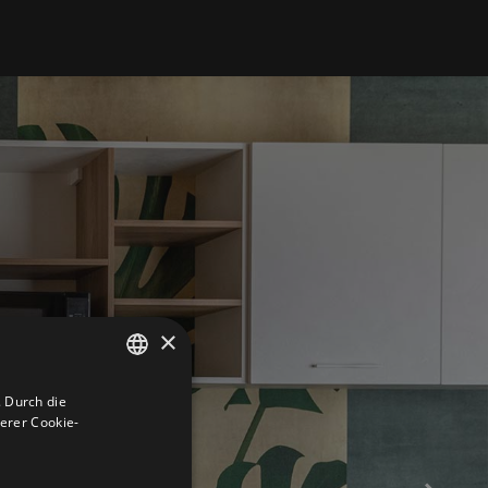
×
 Durch die
ITALIAN
erer Cookie-
ENGLISH
GERMAN